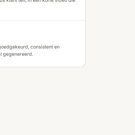
 klant telt, in een korte video die
 goedgekeurd, consistent en
al gegenereerd.