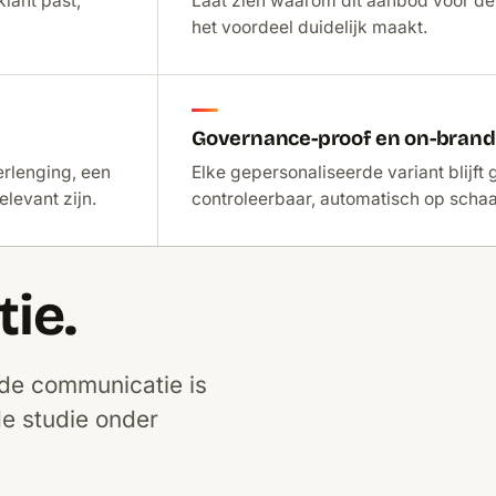
klant past,
Laat zien waarom dit aanbod voor déze
het voordeel duidelijk maakt.
Governance-proof en on-brand
erlenging, een
Elke gepersonaliseerde variant blijft
levant zijn.
controleerbaar, automatisch op scha
tie.
rde communicatie is
e studie onder