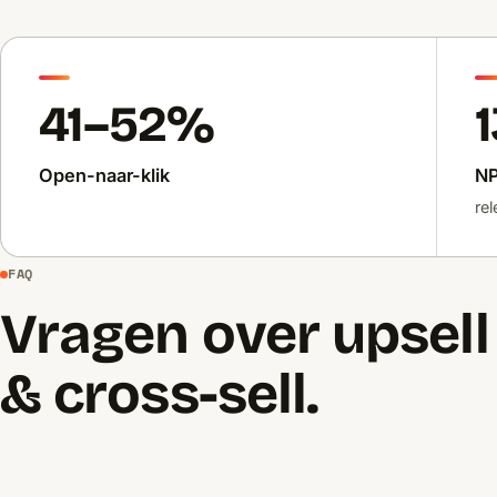
41–52%
Open-naar-klik
NP
re
FAQ
Vragen over upsell
& cross-sell.