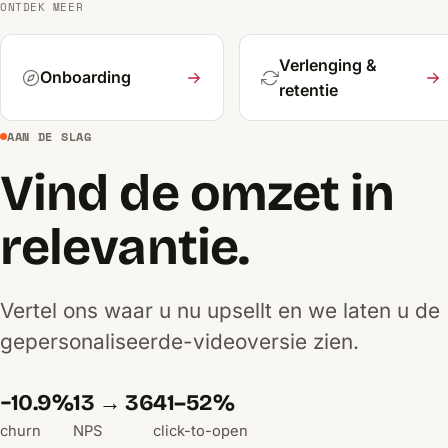
ONTDEK MEER
Verlenging &
Onboarding
retentie
AAN DE SLAG
Vind de omzet in
relevantie.
Vertel ons waar u nu upsellt en we laten u de
gepersonaliseerde-videoversie zien.
−10.9%
13 → 36
41–52%
churn
NPS
click-to-open