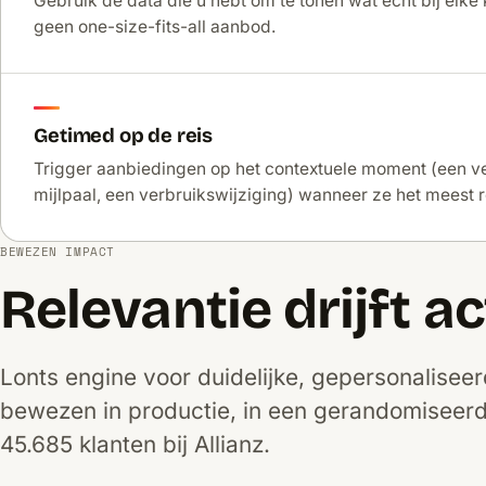
Gebruik de data die u hebt om te tonen wat echt bij elke 
geen one-size-fits-all aanbod.
Getimed op de reis
Trigger aanbiedingen op het contextuele moment (een v
mijlpaal, een verbruikswijziging) wanneer ze het meest re
BEWEZEN IMPACT
Relevantie drijft ac
Lonts engine voor duidelijke, gepersonalisee
bewezen in productie, in een gerandomiseerd
45.685 klanten bij Allianz.