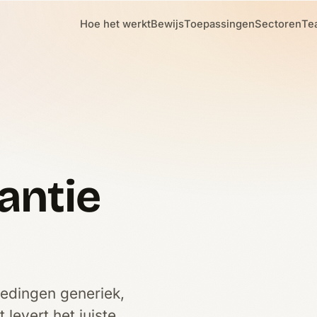
Hoe het werkt
Bewijs
Toepassingen
Sectoren
Te
antie
iedingen generiek,
levert het juiste