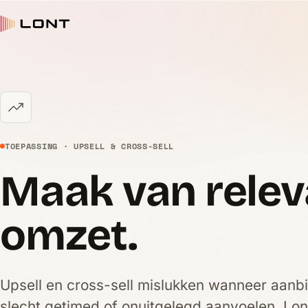
TOEPASSING · UPSELL & CROSS-SELL
Maak van relev
omzet.
Upsell en cross-sell mislukken wanneer aanb
slecht getimed of onuitgelegd aanvoelen. Lont 