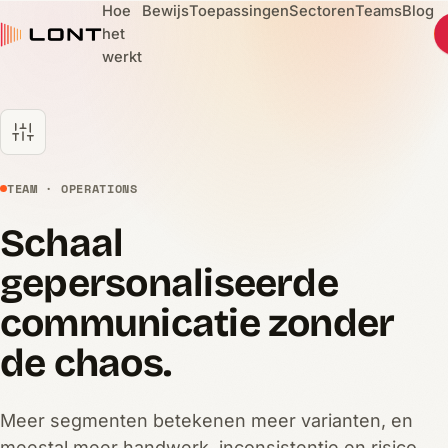
Hoe
Bewijs
Toepassingen
Sectoren
Teams
Blog
het
werkt
TEAM · OPERATIONS
Schaal
gepersonaliseerde
communicatie zonder
de chaos.
Meer segmenten betekenen meer varianten, en
meestal meer handwerk, inconsistentie en risico.