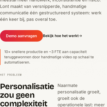
Lont maakt van versnipperde, handmatige
communicatie één gestructureerd systeem: werk
één keer bij, pas overal toe.
Demo aanvragen
Bekijk hoe het werkt
10× snellere productie en ~3 FTE aan capaciteit
teruggewonnen door handmatige video op schaal te
automatiseren.
HET PROBLEEM
Personalisatie
Naarmate
personalisatie groeit,
zou geen
groeit ook de
complexiteit
operationele last: meer