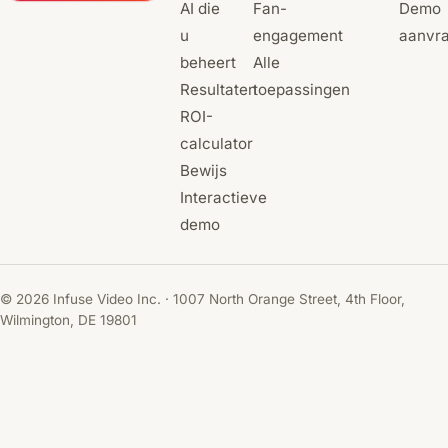
AI die
Fan-
Demo
u
engagement
aanvr
beheert
Alle
Resultaten
toepassingen
ROI-
calculator
Bewijs
Interactieve
demo
© 2026 Infuse Video Inc. · 1007 North Orange Street, 4th Floor,
Wilmington, DE 19801