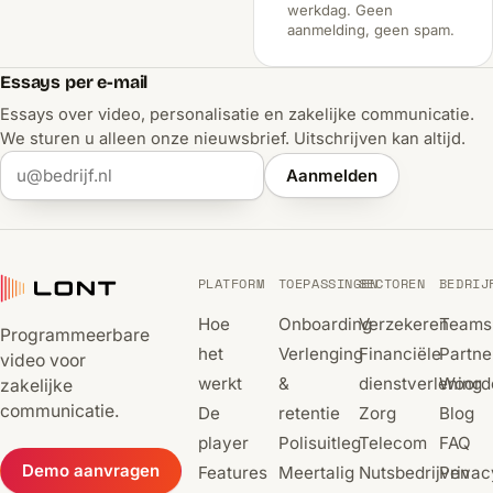
werkdag. Geen
aanmelding, geen spam.
Essays per e-mail
Essays over video, personalisatie en zakelijke communicatie.
We sturen u alleen onze nieuwsbrief. Uitschrijven kan altijd.
Aanmelden
PLATFORM
TOEPASSINGEN
SECTOREN
BEDRIJ
Hoe
Onboarding
Verzekeren
Teams
Programmeerbare
het
Verlenging
Financiële
Partne
video voor
werkt
&
dienstverlening
Woorde
zakelijke
communicatie.
De
retentie
Zorg
Blog
player
Polisuitleg
Telecom
FAQ
Demo aanvragen
Features
Meertalig
Nutsbedrijven
Privac