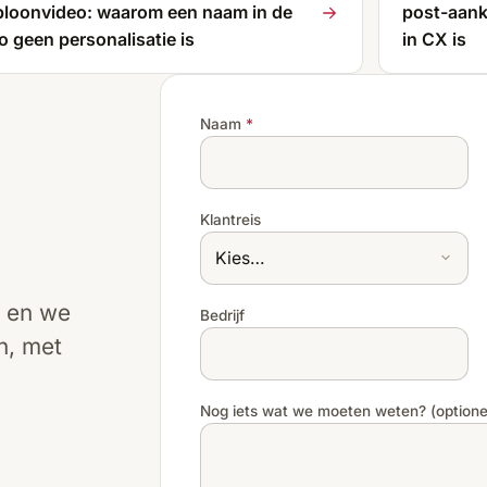
bloonvideo: waarom een naam in de
post-aank
ro geen personalisatie is
in CX is
Naam
*
Klantreis
) en we
Bedrijf
n, met
Nog iets wat we moeten weten? (optione