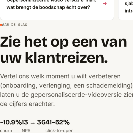
sja
wat brengt de boodschap écht over?
int
AAN DE SLAG
Zie het op een van
uw klantreizen.
Vertel ons welk moment u wilt verbeteren
(onboarding, verlenging, een schademelding
laten u de gepersonaliseerde-videoversie zie
de cijfers erachter.
−10.9%
13 → 36
41–52%
churn
NPS
click-to-open