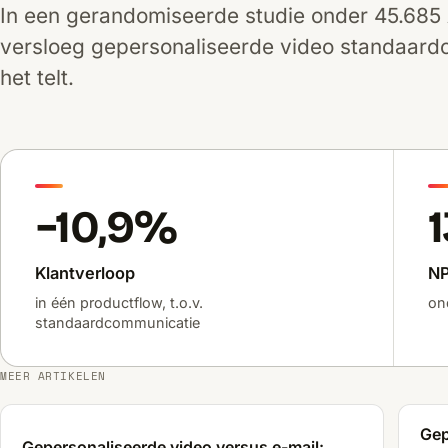
In een gerandomiseerde studie onder 45.685 
versloeg gepersonaliseerde video standaar
het telt.
−10,9%
Klantverloop
NP
in één productflow, t.o.v.
on
standaardcommunicatie
MEER ARTIKELEN
Gep
Gepersonaliseerde video versus e-mail: