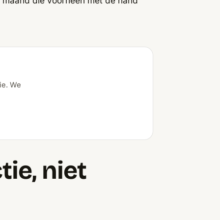
r maand die voorheen met de hand
ie. We
ie, niet