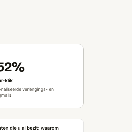
–52%
r-klik
naliseerde verlengings- en
gmails
en die u al bezit: waarom