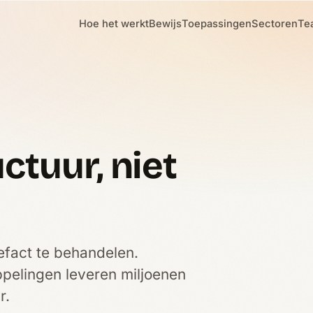
Hoe het werkt
Bewijs
Toepassingen
Sectoren
Te
ctuur, niet
efact te behandelen.
ppelingen leveren miljoenen
r.