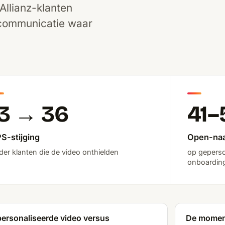
Allianz-klanten
dcommunicatie waar
13 → 36
41
S-stijging
Open-naa
der klanten die de video onthielden
op geperso
onboardin
ersonaliseerde video versus
De moment