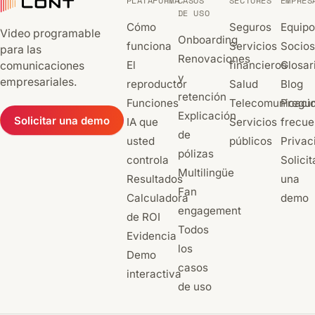
PLATAFORMA
CASOS
SECTORES
EMPRES
DE USO
Cómo
Seguros
Equipo
Video programable
Onboarding
funciona
Servicios
Socios
para las
Renovaciones
El
financieros
Glosar
comunicaciones
y
empresariales.
reproductor
Salud
Blog
retención
Funciones
Telecomunicaci
Pregu
Explicación
Solicitar una demo
IA que
Servicios
frecue
de
usted
públicos
Privac
pólizas
controla
Solicit
Multilingüe
Resultados
una
Fan
Calculadora
demo
engagement
de ROI
Todos
Evidencia
los
Demo
casos
interactiva
de uso