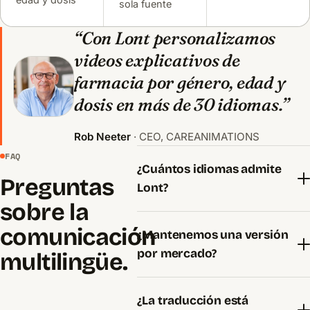
sola fuente
“Con Lont personalizamos
videos explicativos de
farmacia por género, edad y
dosis en más de 30 idiomas.”
Rob Neeter
· CEO, CAREANIMATIONS
FAQ
¿Cuántos idiomas admite
Preguntas
Lont?
sobre la
comunicación
¿Mantenemos una versión
por mercado?
multilingüe.
¿La traducción está